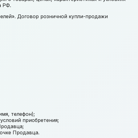
а РФ.
телей». Договор розничной купли-продажи
мя, телефон);
 условий приобретения;
Продавца;
точке Продавца.