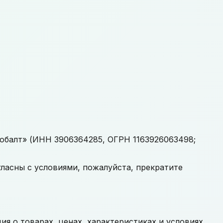
обалт» (ИНН 3906364285, ОГРН 1163926063498;
гласны с условиями, пожалуйста, прекратите
я о товарах, ценах, характеристиках и условиях